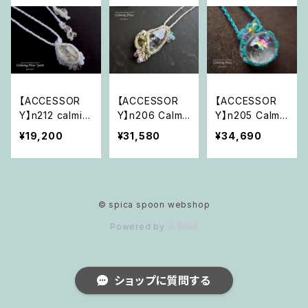
【ACCESSOR
【ACCESSOR
【ACCESSOR
Y】n212 calmin
Y】n206 Calmi
Y】n205 Calmin
g piece ＊petit
ng Piece 「すべ
g Piece 「歓び
¥19,200
¥31,580
¥34,690
「いつも繋がれ
ては揺るがない
に咲く虹の華」
ている光の抱
愛の存在」
擁」
© spica spoon webshop
Powered by
ショップに質問する