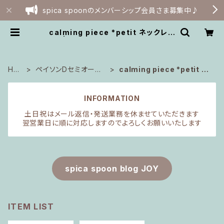
spica spoonのメンバーシップ会員さま募集中♪
calming piece *petit ネックレス
| spica spoon webshop
HO
ペイソンDセミオーダ
calming piece *petit ネ
ME
ー・原石
ックレス
INFORMATION
土日祝はメール返信・発送業務を休ませていただきます
翌営業日に順に対応しますのでよろしくお願いいたします
spica spoon blog JOY
ITEM LIST