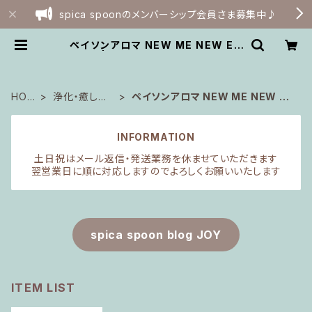
spica spoonのメンバーシップ会員さま募集中♪
ペイソンアロマ NEW ME NEW EA
RTH | spica spoon webshop
HOM
浄化・癒しグ
ペイソンアロマ NEW ME NEW EA
E
ッズ
RTH
INFORMATION
土日祝はメール返信・発送業務を休ませていただきます
翌営業日に順に対応しますのでよろしくお願いいたします
spica spoon blog JOY
ITEM LIST