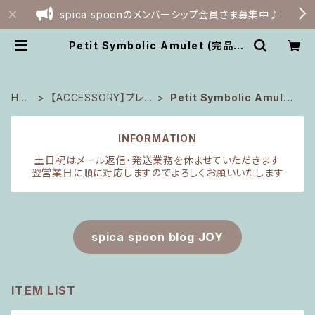
spica spoonのメンバーシップ会員さま募集中♪
Petit Symbolic Amulet (完品) |
spica spoon webshop
HO
【ACCESSORY】ブレス
Petit Symbolic Amulet
ME
レット
(完品)
INFORMATION
土日祝はメール返信・発送業務を休ませていただきます
翌営業日に順に対応しますのでよろしくお願いいたします
spica spoon blog JOY
ITEM LIST