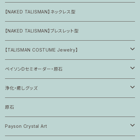
Petit Symbolic Amulet (完品)
Calming Piece
Calming Piece
【NAKED TALISMAN】ネックレス型
Inner Feminine & Universe
風薫る囁き
めざめのわ Brand-New
【NAKED TALISMAN】ブレスレット型
漣の円舞曲
Petit Symbolic Amulet (完品)
【TALISMAN COSTUME Jewelry】
hug myself
たゆたう煌めき
空なる意識の一致
ペイソンDセミオーダー・原石
セミオーダー
愛なる根源の統合
calming piece *petit ネックレス
浄化・癒しグッズ
星降る小夜に
ペイソンアロマ NEW ME NEW EARTH
原石
Payson Crystal Art