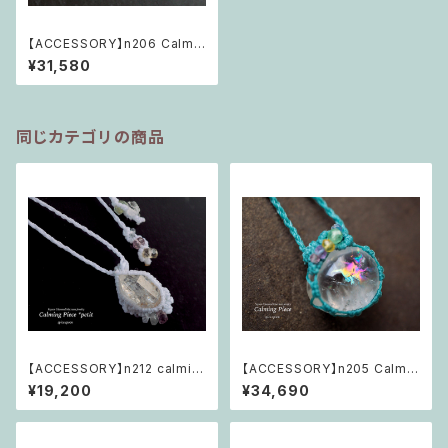
【ACCESSORY】n206 Calmin
g Piece 「すべては揺るがない
¥31,580
愛の存在」
同じカテゴリの商品
【ACCESSORY】n212 calmin
【ACCESSORY】n205 Calmin
g piece ＊petit 「いつも繋が
g Piece 「歓びに咲く虹の華」
¥19,200
¥34,690
れている光の抱擁」