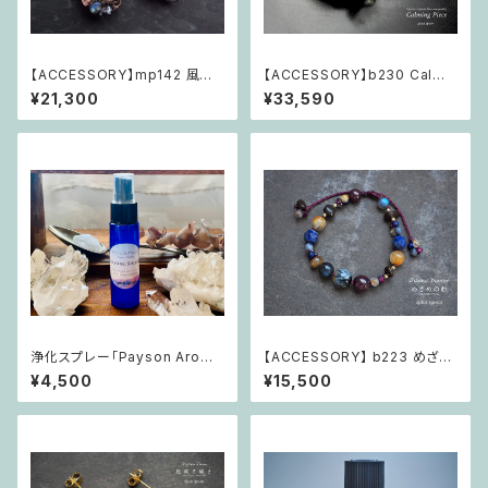
【ACCESSORY】mp142 風薫
【ACCESSORY】b230 Calmi
る囁き「本当の望みを、この場所
ng Piece 「ただ在る奇跡～自
¥21,300
¥33,590
で」
分色の光を纏う」
浄化スプレー「Payson Aroma
【ACCESSORY】 b223 めざめ
Blessing Shower」
のわ Brand-New「壮大な歓び
¥4,500
¥15,500
の概念へ、すべて繋がる」