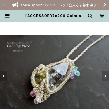
spica spoonのメンバーシップ会員さま募集中♪
【ACCESSORY】n206 Calming
Piece 「すべては揺るがない愛の存
在」 | spica spoon webshop