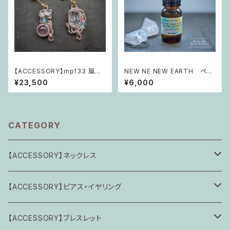
【ACCESSORY】mp133 風薫
NEW NE NEW EARTH ペイ
る囁き「内なる灯火は宙へ旅立
ソンアロマオイル「光の森の道
¥23,500
¥6,000
つ」
標〜自己信頼と解放」
CATEGORY
【ACCESSORY】ネックレス
Calming Piece
【ACCESSORY】ピアス・イヤリング
憶の共鳴
交換パーツ
【ACCESSORY】ブレスレット