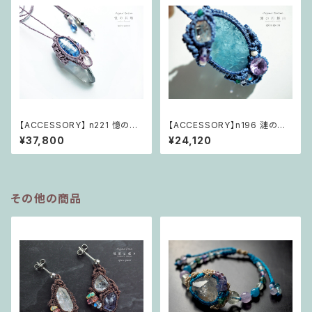
【ACCESSORY】 n221 憶の共
【ACCESSORY】n196 漣の円
鳴「安心の空に心を重ねて」
舞曲「Mother Earth 豊かなる
¥37,800
¥24,120
世界」
その他の商品