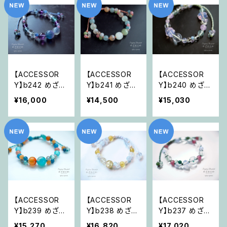
【ACCESSOR
【ACCESSOR
【ACCESSOR
Y】b242 めざめ
Y】b241 めざめ
Y】b240 めざめ
のわ Brand-Ne
のわ Brand-Ne
のわ Brand-Ne
¥16,000
¥14,500
¥15,030
w 「わたしたちの
w 「愛でしかな
w 「奇跡は、歓び
望みが、宇宙の
い存在たち」
と夢中になる時
望み」
に」
【ACCESSOR
【ACCESSOR
【ACCESSOR
Y】b239 めざめ
Y】b238 めざめ
Y】b237 めざめ
のわ Brand-Ne
のわ Brand-Ne
のわ Brand-Ne
¥15,270
¥16,820
¥17,020