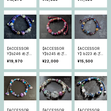
w 「マザーアー
w 「月光柔らか
w「歓びの大地・
スからの勇気と
に～無垢の夜」
惹き合う縁の和」
輝き」
【ACCESSOR
【ACCESSOR
【ACCESSOR
Y】b246 めざめ
Y】b245 めざめ
Y】 b223 めざ
のわ Brand-Ne
のわ Brand-Ne
めのわ Brand-
¥19,970
¥22,000
¥15,500
w 「光を駆け抜
w「流れゆくまま
New「壮大な歓
けて、宇宙へ飛
見届ける愛」
びの概念へ、す
べ」
べて繋がる」
【ACCESSOR
【ACCESSOR
【ACCESSOR