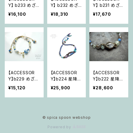
Y】 b233 めざ
Y】 b232 めざ
Y】 b231 めざめ
めのわ Brand-
めのわ Brand-
のわ Brand-Ne
¥16,100
¥18,310
¥17,670
New「新しい世
New「すべてに
w「宇宙の導き〜
界の種明かし」
在った魂に還る
流星に乗って」
旅路」
【ACCESSOR
【ACCESSOR
【ACCESSOR
Y】b229 めざめ
Y】b224 星降る
Y】b222 星降る
のわ Brand-Ne
小夜に「蒼に宿
小夜に「高鳴りと
¥15,120
¥25,900
¥28,600
w 「わたしは光・
る希望・宙の光
共に超えた先
奏でるハーモニ
に溶けて」
に」
ー」
© spica spoon webshop
Powered by