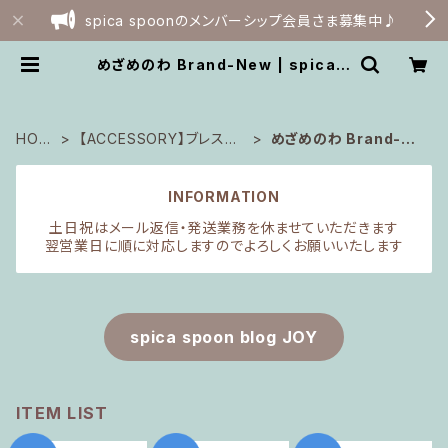
spica spoonのメンバーシップ会員さま募集中♪
めざめのわ Brand-New | spica s
poon webshop
HOM
【ACCESSORY】ブレスレ
めざめのわ Brand-Ne
E
ット
w
INFORMATION
土日祝はメール返信・発送業務を休ませていただきます
翌営業日に順に対応しますのでよろしくお願いいたします
spica spoon blog JOY
ITEM LIST