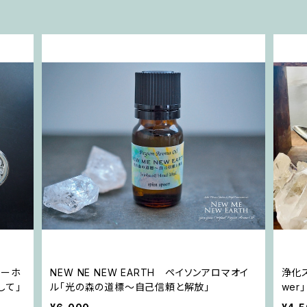
キーホ
NEW NE NEW EARTH ペイソンアロマオイ
浄化スプ
して」
ル「光の森の道標〜自己信頼と解放」
wer」