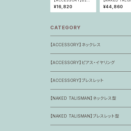
【ACCESSORY】b238
【NAKED TALI
めざめのわ Brand-Ne
n222 漣の円舞
¥16,820
¥44,860
w 「月光柔らかに～無
と愉しむ、今ここ
垢の夜」
景色」
CATEGORY
【ACCESSORY】ネックレス
Calming Piece
【ACCESSORY】ピアス・イヤリング
憶の共鳴
交換パーツ
【ACCESSORY】ブレスレット
Petit Symbolic Amulet (完品)
Calming Piece
Calming Piece
【NAKED TALISMAN】ネックレス型
Inner Feminine & Universe
風薫る囁き
めざめのわ Brand-New
【NAKED TALISMAN】ブレスレット型