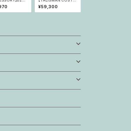
ESSORY】b246
【TALISMAN COSTU
わ Brand-Ne
ME Jewelry】n216 愛
970
¥59,300
光を駆け抜けて、宇
なる根源の統合「わたし
べ」
で在る歓びと希望の存
在として」