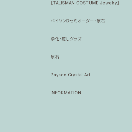
漣の円舞曲
Petit Symbolic Amulet (完品)
【TALISMAN COSTUME Jewelry】
hug myself
たゆたう煌めき
空なる意識の一致
ペイソンDセミオーダー・原石
セミオーダー
愛なる根源の統合
calming piece *petit ネックレス
浄化・癒しグッズ
星降る小夜に
ペイソンアロマ NEW ME NEW EARTH
原石
Payson Crystal Art
Payson Crystal Light Sanctuary
INFORMATION
Resonance of light