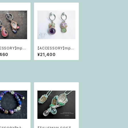
ESSORY】mp13
【ACCESSORY】mp12
薫る囁き「還ってゆ
9 風薫る囁き「瑞の音
,460
¥21,400
しのカケラ」
魂・旧きも新しきも」