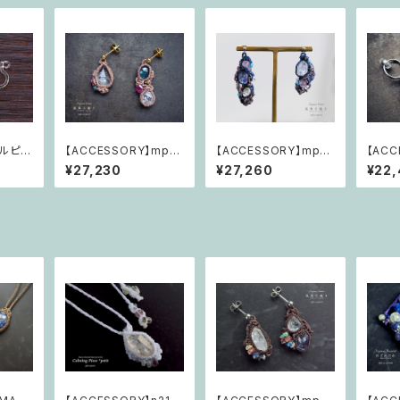
ルピア
【ACCESSORY】mp14
【ACCESSORY】mp14
【ACC
7 風薫る囁き「ときめく
6 風薫る囁き「いつもそ
4 風
¥27,230
¥27,260
¥22
愛しき世界が動き出す」
こにある、揺るがない
くわた
光」