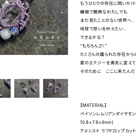
もうひとりの存在に問いかけ
繊細で臆病なわたしでも
まだ見たことのない世界へ…
地球で想いを叶えたい…
できるかな？
“もちろんさ！”
たくさんの護られた存在から
愛のエナジーを勇気に変え
そのために ここに来たんだ
【MATERIAL】
ペイソンレムリアンダイヤモンド
10.8×7.8×4mm)
アメシスト ラフドロップカッ