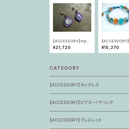
【ACCESSORY】mp13
【ACCESSORY】
5 風薫る囁き「すでに叶
めざめのわ Bran
¥21,720
¥15,270
っている、その場所へ」
w 「マザーアー
勇気と輝き」
CATEGORY
【ACCESSORY】ネックレス
Calming Piece
【ACCESSORY】ピアス・イヤリング
憶の共鳴
交換パーツ
【ACCESSORY】ブレスレット