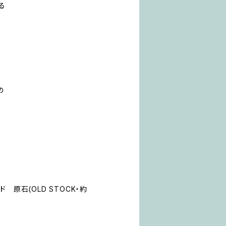
る
の
て
 原石(OLD STOCK・約
ト