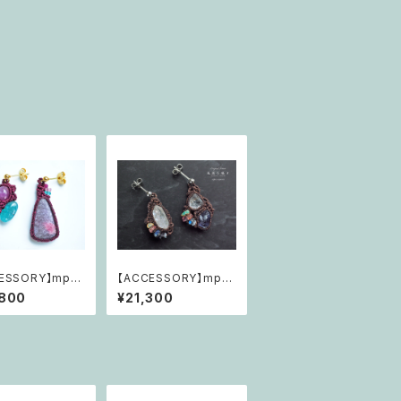
ESSORY】mp11
【ACCESSORY】mp14
薫る囁き「薔薇色の
2 風薫る囁き「本当の望
,800
¥21,300
る魂の音色」
みを、この場所で」