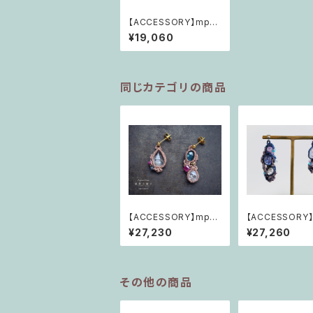
【ACCESSORY】mp12
1 風薫る囁き「wishes
¥19,060
come true」
同じカテゴリの商品
【ACCESSORY】mp14
【ACCESSORY
7 風薫る囁き「ときめく
6 風薫る囁き「
¥27,230
¥27,260
愛しき世界が動き出す」
こにある、揺るが
光」
その他の商品