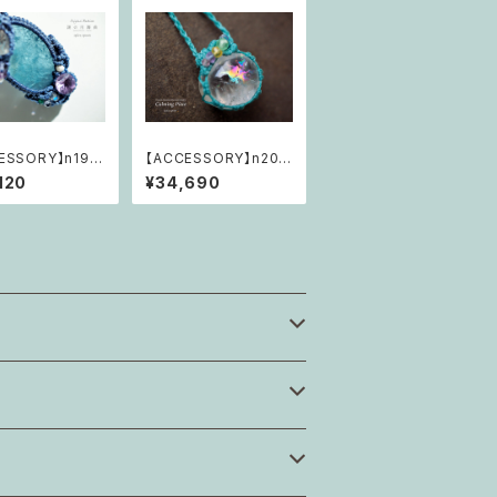
ESSORY】n196
【ACCESSORY】n205
曲「Mother E
Calming Piece 「歓び
120
¥34,690
 豊かなる世界」
に咲く虹の華」