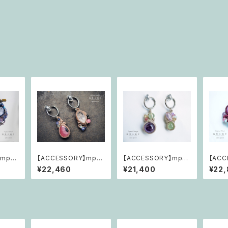
】mp14
【ACCESSORY】mp13
【ACCESSORY】mp12
【ACC
いつもそ
4 風薫る囁き「還ってゆ
9 風薫る囁き「瑞の音
9 風
¥22,460
¥21,400
¥22
ない
くわたしのカケラ」
魂・旧きも新しきも」
中にあ