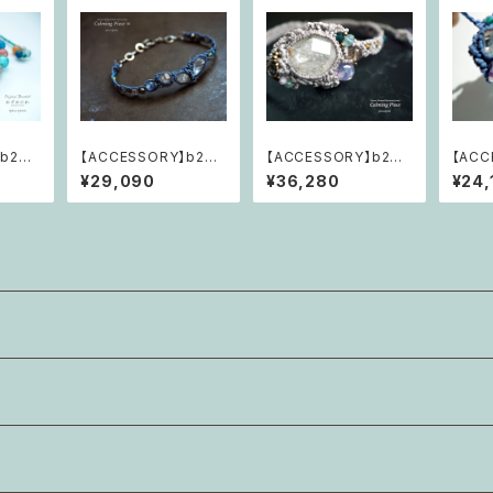
b239
【ACCESSORY】b249
【ACCESSORY】b248
【ACC
d-Ne
calming piece ∞「流
calming piece 「在る
漣の円舞
¥29,090
¥36,280
¥24,
スからの
れの中で"ただ在る"を
がままの表現～心地良
arth
観て」
さの拡張」